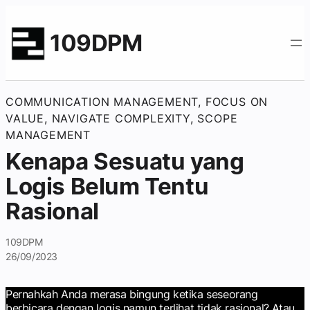
109DPM
COMMUNICATION MANAGEMENT
, 
FOCUS ON
VALUE
, 
NAVIGATE COMPLEXITY
, 
SCOPE
MANAGEMENT
Kenapa Sesuatu yang
Logis Belum Tentu
Rasional
109DPM
26/09/2023
Pernahkah Anda merasa bingung ketika seseorang
berbicara dengan logis namun terlihat tidak rasional? Atau