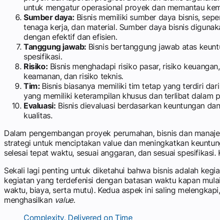
untuk mengatur operasional proyek dan memantau kem
Sumber daya:
Bisnis memiliki sumber daya bisnis, sep
tenaga kerja, dan material. Sumber daya bisnis digu
dengan efektif dan efisien.
Tanggung jawab:
Bisnis bertanggung jawab atas keun
spesifikasi.
Risiko:
Bisnis menghadapi risiko pasar, risiko keuangan
keamanan, dan risiko teknis.
Tim:
Bisnis biasanya memiliki tim tetap yang terdiri d
yang memiliki keterampilan khusus dan terlibat dalam 
Evaluasi:
Bisnis dievaluasi berdasarkan keuntungan dan
kualitas.
Dalam pengembangan proyek perumahan, bisnis dan manajem
strategi untuk menciptakan value dan meningkatkan keunt
selesai tepat waktu, sesuai anggaran, dan sesuai spesifikas
Sekali lagi penting untuk diketahui bahwa bisnis adalah ke
kegiatan yang terdefenisi dengan batasan waktu kapan mul
waktu, biaya, serta mutu). Kedua aspek ini saling melengkap
menghasilkan
value.
Complexity, Delivered on Time