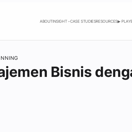
ABOUT
INSIGHT
CASE STUDIES
RESOURCES
▶︎ PLA
ANNING
ajemen Bisnis den