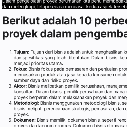
Dalam pengelolaan proyek perumahan kita perlu membedakan an
dan melengkapi, tetapi secara mendasar kedua aspek terseb
Berikut adalah 10 perb
proyek dalam pengemb
Tujuan:
Tujuan dari bisnis adalah untuk menghasilkan 
dan spesifikasi yang telah ditentukan. Dalam bisnis, 
menjadi prioritas utama.
Fokus:
Bisnis fokus pada pemasaran dan penjualan pr
memasarkan produk atau jasa kepada konsumen untuk
sumber daya dan risiko proyek.
Aktor:
Bisnis melibatkan pemilik perusahaan, manajeme
konsultan. Dalam bisnis, pemilik perusahaan dan man
proyek berperan dalam melaksanakan proyek dan meng
Metodologi:
Bisnis menggunakan metodologi bisnis, 
bisnis meliputi perencanaan strategis, pemasaran, da
proyek.
Dokumen:
Bisnis memiliki dokumen bisnis, seperti r
proyek dan laporan progres. Dokumen bisnis digunak