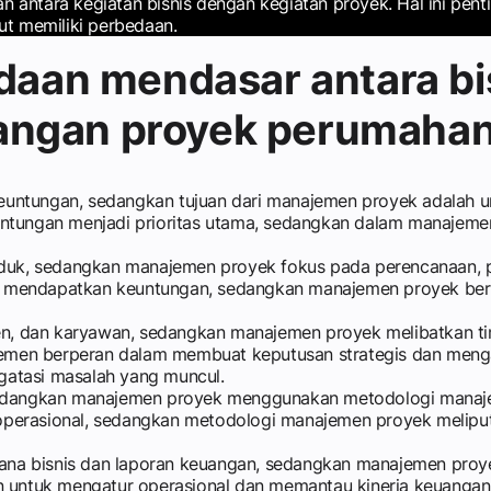
tara kegiatan bisnis dengan kegiatan proyek. Hal ini penting
ut memiliki perbedaan.
edaan mendasar antara b
angan proyek perumahan
keuntungan, sedangkan tujuan dari manajemen proyek adalah 
keuntungan menjadi prioritas utama, sedangkan dalam manajeme
oduk, sedangkan manajemen proyek fokus pada perencanaan, 
 mendapatkan keuntungan, sedangkan manajemen proyek ber
n, dan karyawan, sedangkan manajemen proyek melibatkan tim
ajemen berperan dalam membuat keputusan strategis dan meng
atasi masalah yang muncul.
sedangkan manajemen proyek menggunakan metodologi manaj
n operasional, sedangkan metodologi manajemen proyek melip
encana bisnis dan laporan keuangan, sedangkan manajemen pro
an untuk mengatur operasional dan memantau kinerja keuang